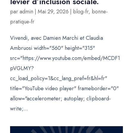
levier d’inclusion sociale.
par
admin
|
Mai 29, 2026
|
blog-fr
,
bonne-
pratique-fr
Vivendi, avec Damien Marchi et Claudia
Ambruosi width="560" height="315"
src="https://www.youtube.com/embed/MCDF1
pVGLMY?
cc_load_policy=1&cc_lang_pref=fr&hl=fr"
title="YouTube video player" frameborder="0"
allow="accelerometer; autoplay; clipboard-
write;...