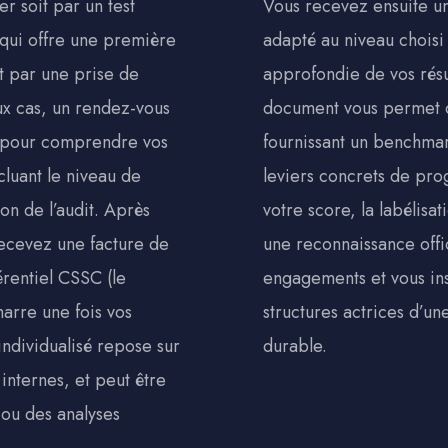
 soit par un test
Vous recevez ensuite un
 qui offre une première
adapté au niveau choisi 
it par une prise de
approfondie de vos résul
ux cas, un rendez-vous
document vous permet d
 pour comprendre vos
fournissant un benchmark
ncluant le niveau de
leviers concrets de pro
ion de l’audit. Après
votre score, la labélisa
recevez une facture de
une reconnaissance offic
érentiel CSSC (le
engagements et vous ins
marre une fois vos
structures actrices d’une
individualisé repose sur
durable.
nternes, et peut être
 ou des analyses