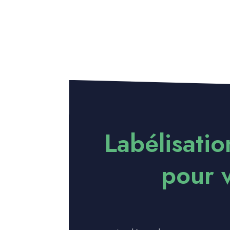
Labélisati
pour 