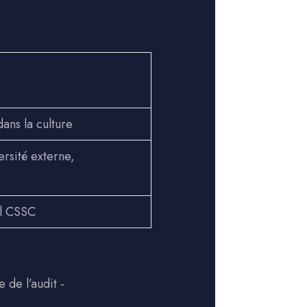
dans la culture
ersité externe,
el CSSC
e de l’audit -