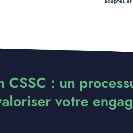
adaptés et
on CSSC : un processu
valoriser votre enga