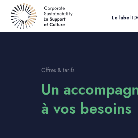
Le label I
Offres & tarifs
Un accompagn
à vos besoins